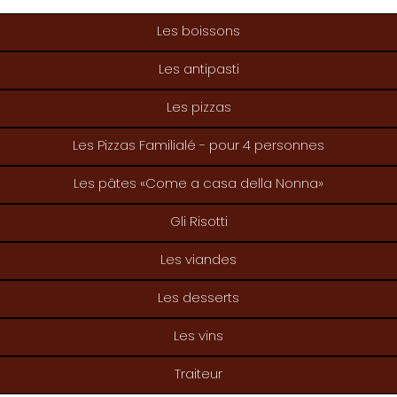
Les boissons
Les antipasti
Les pizzas
Les Pizzas Familialé - pour 4 personnes
Les pâtes «Come a casa della Nonna»
Gli Risotti
Les viandes
Les desserts
Les vins
Traiteur